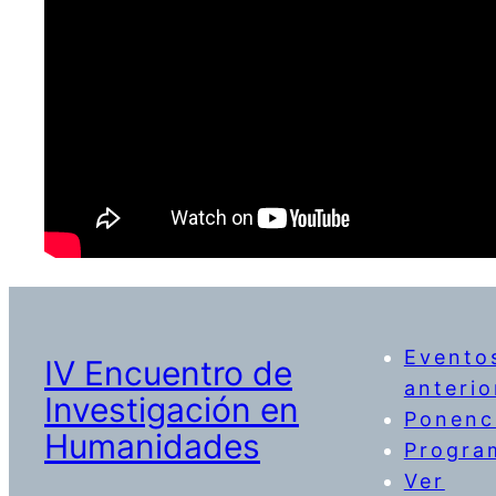
Evento
IV Encuentro de
anterio
Investigación en
Ponenc
Humanidades
Progra
Ver