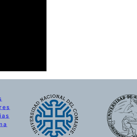
s
res
ias
ma